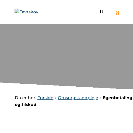
Skip
to
content
Du er her:
Forside
»
Omsorgstandpleje
»
Egenbetaling
og tilskud